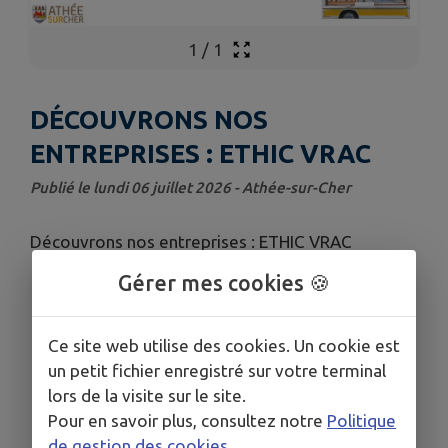
1
/
1
DÉCOUVRONS NOS
ENTREPRISES : ETHIC VRAC
Publié le lundi 06 juillet 2026 - Athée-sur-Cher
Découvrons nos entreprises : ETHIC VRAC
Gérer mes cookies 🍪
Télécharger la pièce jointe
Ce site web utilise des cookies. Un cookie est
un petit fichier enregistré sur votre terminal
lors de la visite sur le site.
Pour en savoir plus, consultez notre
Politique
de gestion des cookies
.