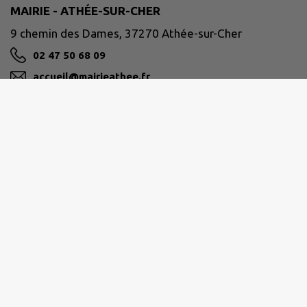
MAIRIE - ATHÉE-SUR-CHER
9 chemin des Dames, 37270 Athée-sur-Cher
02 47 50 68 09
accueil@mairieathee.fr
M'Y RENDRE
www.athee-sur-cher.fr/
AUTOUR DE CHENONCEAUX BLÉRÉ-VAL DE CHER