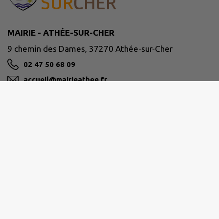
MAIRIE - ATHÉE-SUR-CHER
9 chemin des Dames, 37270 Athée-sur-Cher
02 47 50 68 09
accueil@mairieathee.fr
M'Y RENDRE
www.athee-sur-cher.fr/