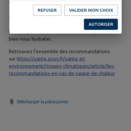
ou malades
⚠Consulter rapidement un médecin en cas de
REFUSER
VALIDER MON CHOIX
fièvre ou de changement de comportement
🤱En cas d’allaitement, le lait maternel assure une
AUTORISER
bonne hydratation du bébé. Pensez également à
bien vous hydrater.
Retrouvez l’ensemble des recommandations
sur
https://sante.gouv.fr/sante-et-
environnement/risques-climatiques/article/les-
recommandations-en-cas-de-vague-de-chaleur
Télécharger la pièce jointe