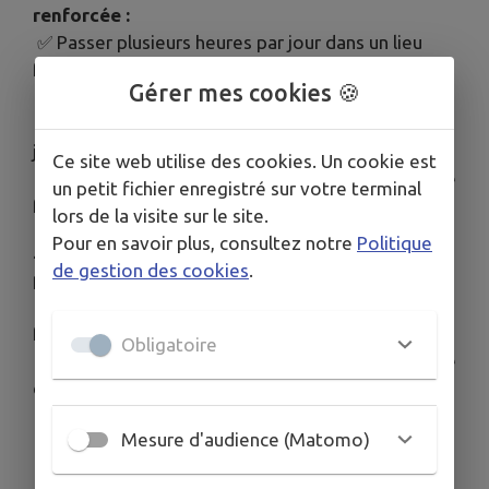
renforcée :
✅ Passer plusieurs heures par jour dans un lieu
frais ou climatisé
Gérer mes cookies 🍪
✅Se mouiller régulièrement le corps et le visage
✅Boire suffisamment (environ 1,5 L d’eau par
jour)
Ce site web utilise des cookies. Un cookie est
✅Manger suffisamment, même sans sensation de
un petit fichier enregistré sur votre terminal
faim
lors de la visite sur le site.
Pour en savoir plus, consultez notre
Politique
👶
Enfants et nourrissons, une attention
de gestion des cookies
.
particulière :
✅Maintenir les enfants dans un environnement
frais
Obligatoire
❌Ne jamais laisser un enfant seul dans une voiture
ou une pièce surchauffée
✅Éviter les sorties aux heures les plus chaudes
Mesure d'audience (Matomo)
✅Proposer régulièrement à boire
✅Surveiller particulièrement les enfants fragiles