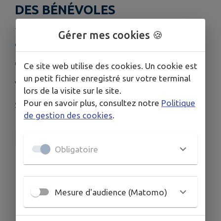
DES BÉNÉVOLES
Publié le lundi 23 février 2026 - COMITÉ DES FETES
Gérer mes cookies 🍪
COMITÉ DES FETES
Comité des fêtes : réunion des bénévoles
Ce site web utilise des cookies. Un cookie est
un petit fichier enregistré sur votre terminal
Vendredi 13 mars 2026
lors de la visite sur le site.
Pour en savoir plus, consultez notre
Politique
Salle Abbé LACOUR
de gestion des cookies
.
COMITÉ DES FETES
Obligatoire
Télécharger la pièce jointe
Mesure d'audience (Matomo)