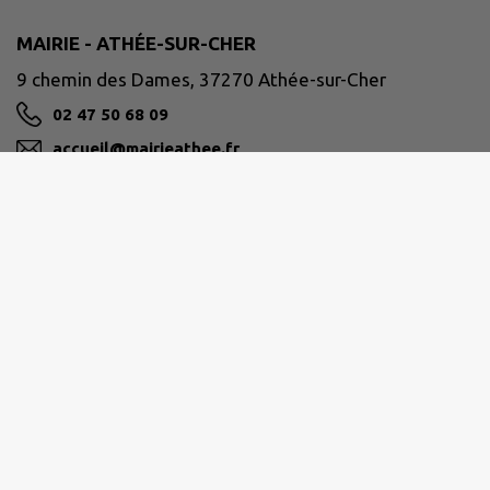
MAIRIE - ATHÉE-SUR-CHER
9 chemin des Dames, 37270 Athée-sur-Cher
02 47 50 68 09
accueil@mairieathee.fr
M'Y RENDRE
www.athee-sur-cher.fr/