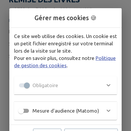
Publié le jeudi 08 janvier 2026 - HMVC37
Gérer mes cookies 🍪
HMVC37
HMVC : Conférence et remise des livres
Ce site web utilise des cookies. Un cookie est
un petit fichier enregistré sur votre terminal
Samedi 7 février 2026
lors de la visite sur le site.
Salle des fêtes René Bessé
Pour en savoir plus, consultez notre
Politique
de gestion des cookies
.
HMVC37
Obligatoire
Télécharger la pièce jointe
Mesure d'audience (Matomo)