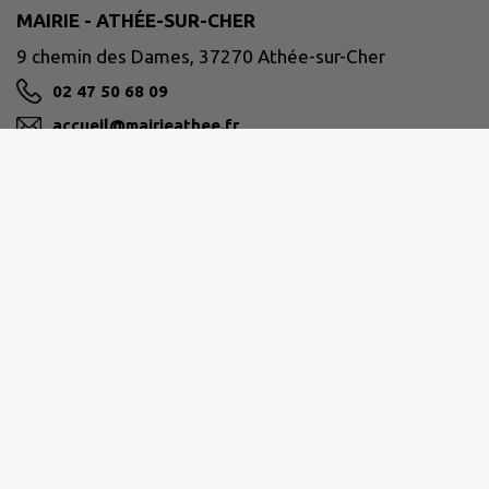
MAIRIE - ATHÉE-SUR-CHER
9 chemin des Dames, 37270 Athée-sur-Cher
02 47 50 68 09
accueil@mairieathee.fr
M'Y RENDRE
www.athee-sur-cher.fr/
AUTOUR DE CHENONCEAUX BLÉRÉ-VAL DE CHER