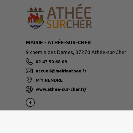
MAIRIE - ATHÉE-SUR-CHER
9 chemin des Dames, 37270 Athée-sur-Cher
02 47 50 68 09
accueil@mairieathee.fr
M'Y RENDRE
www.athee-sur-cher.fr/
Site réalisé par
IntraMuros SAS
|
Mentions légales
|
CGU