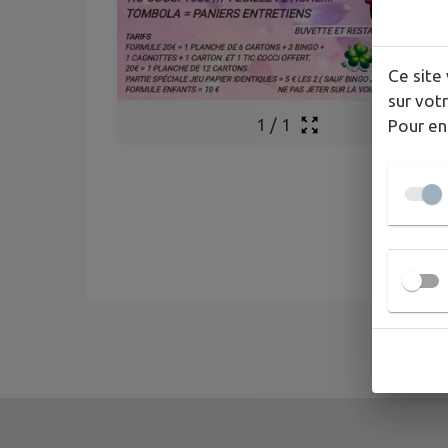
Ce site 
sur votr
1
/
1
Pour en