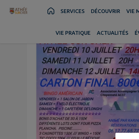
Contenu
Menu
Recherche
Pied de page
SERVICES
DÉCOUVRIR
VIE 
VIE PRATIQUE
ACTUALITÉS
É