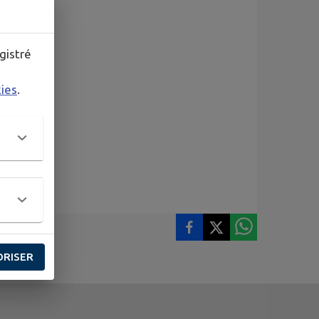
gistré
kies
.
ORISER