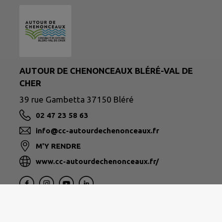
AUTOUR DE CHENONCEAUX BLÉRÉ-VAL DE
CHER
39 rue Gambetta 37150 Bléré
02 47 23 58 63
info@cc-autourdechenonceaux.fr
M'Y RENDRE
www.cc-autourdechenonceaux.fr/
|
Politique de confidentialité
|
Accessibilité : partielleme