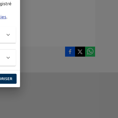
gistré
kies
.
ORISER