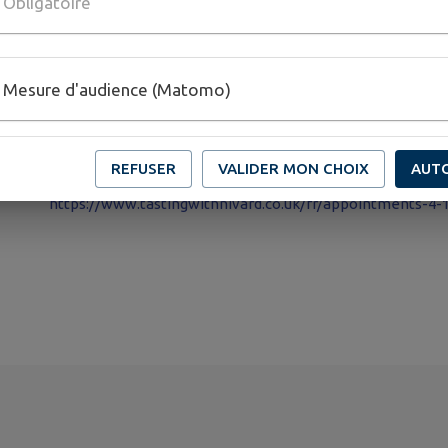
Obligatoire
--
Informations complémentaires:
Téléphone: 07 49 61 95 31
Mesure d'audience (Matomo)
Email:
hello@tastingwithnivard.co.uk
REFUSER
VALIDER MON CHOIX
AUT
PLUS D'INFORMATIONS
https://www.tastingwithnivard.co.uk/fr/appointments-4-