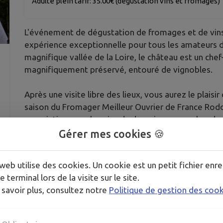
Adulte plein tarif: 35.00€ (dégustation vins et fromages)
L'événement de dégustation de fromages et de vins
expérience exceptionnelle pour tous les amateurs d
magnifique vallée de la Loire, le château est un che
magnifiquement préservé, entouré de vignobles.
Après une visite libre des lieux, vous aurez le plais
saison du Fromager Meilleur Ouvrier de France Rodol
association avec les vins du domaine au coucher de s
Gérer mes cookies 🍪
Geoffrey guidera les invités à travers la dégustati
informations sur l'art de l'association mets et vins.
web utilise des cookies. Un cookie est un petit fichier enre
e terminal lors de la visite sur le site.
Cette expérience de dégustation au Château de Nit
 savoir plus, consultez notre
Politique de gestion des coo
Billetterie disponible sur le site Tasting with Nivard