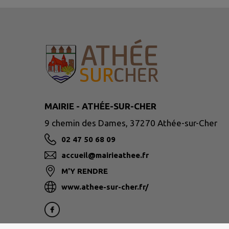
MAIRIE - ATHÉE-SUR-CHER
9 chemin des Dames, 37270 Athée-sur-Cher
02 47 50 68 09
accueil@mairieathee.fr
M'Y RENDRE
www.athee-sur-cher.fr/