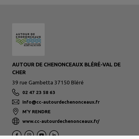
AUTOUR DE CHENONCEAUX BLÉRÉ-VAL DE
CHER
39 rue Gambetta 37150 Bléré
02 47 23 58 63
info@cc-autourdechenonceaux.fr
M'Y RENDRE
www.cc-autourdechenonceaux.fr/