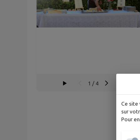
1
/
4
Ce site 
sur votr
Pour en