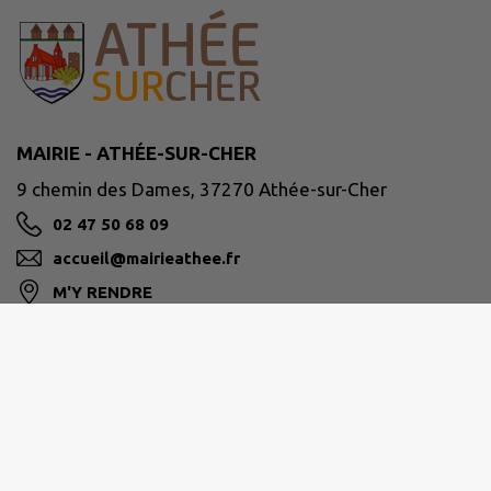
MAIRIE - ATHÉE-SUR-CHER
9 chemin des Dames, 37270 Athée-sur-Cher
02 47 50 68 09
accueil@mairieathee.fr
M'Y RENDRE
www.athee-sur-cher.fr/