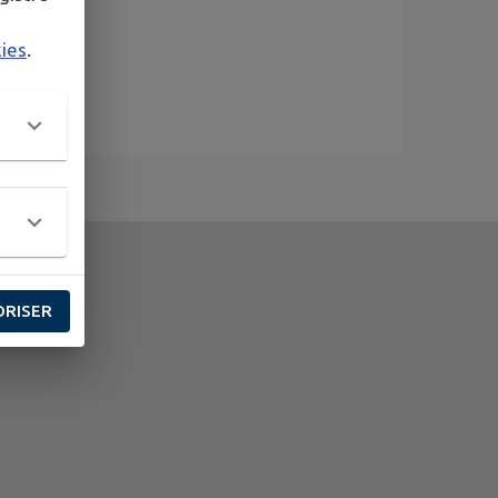
kies
.
ORISER