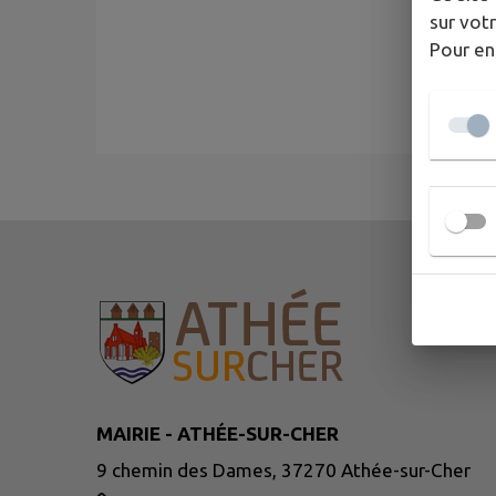
sur votr
Pour en
MAIRIE - ATHÉE-SUR-CHER
9 chemin des Dames, 37270 Athée-sur-Cher