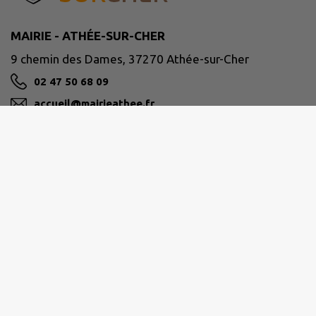
MAIRIE - ATHÉE-SUR-CHER
9 chemin des Dames, 37270 Athée-sur-Cher
02 47 50 68 09
accueil@mairieathee.fr
M'Y RENDRE
www.athee-sur-cher.fr/