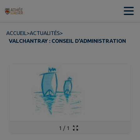
Contenu
Menu
Recherche
Pied de page
ACCUEIL
>
ACTUALITÉS
>
VALCHANTRAY : CONSEIL D'ADMINISTRATION
1
/
1